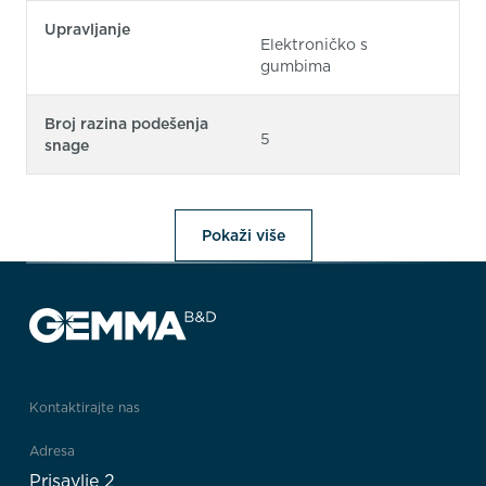
Upravljanje
Elektroničko s
gumbima
Broj razina podešenja
5
snage
Pokaži više
Kontaktirajte nas
Adresa
Prisavlje 2