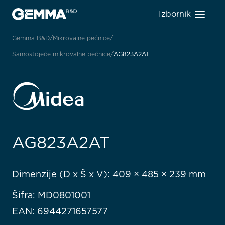
Izbornik
Gemma B&D
Mikrovalne pećnice
Samostojeće mikrovalne pećnice
AG823A2AT
AG823A2AT
Dimenzije (D x Š x V): 409 × 485 × 239 mm
Šifra: MD0801001
EAN: 6944271657577