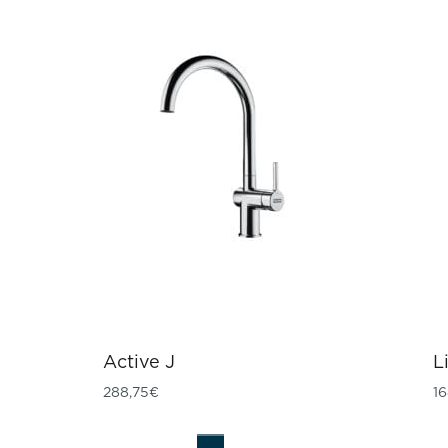
Active J
L
288,75
€
16