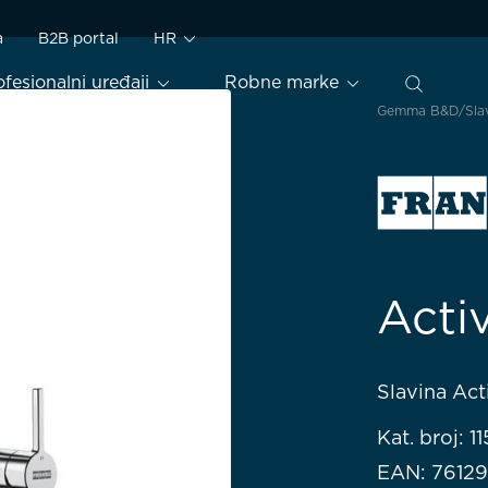
a
B2B portal
HR
ofesionalni uređaji
Robne marke
Gemma B&D
Sla
Acti
Slavina Ac
Kat. broj: 
EAN: 7612