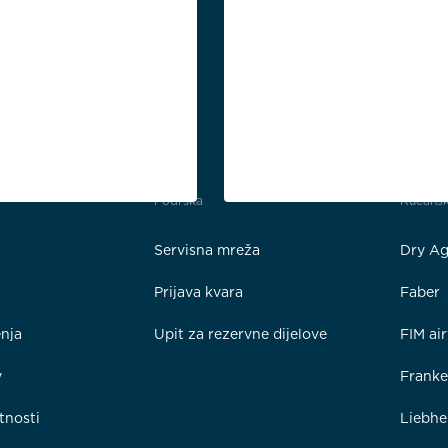
Podrška
Kućansk
Servisna mreža
Dry Ag
Prijava kvara
Faber
enja
Upit za rezervne dijelove
FIM ai
y
Frank
tnosti
Liebhe