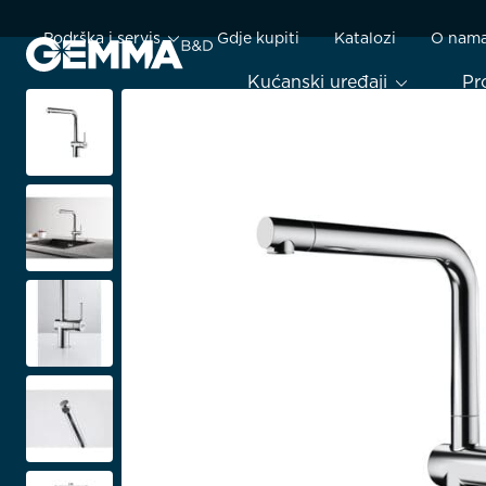
Podrška i servis
Gdje kupiti
Katalozi
O nam
Kućanski uređaji
Pr