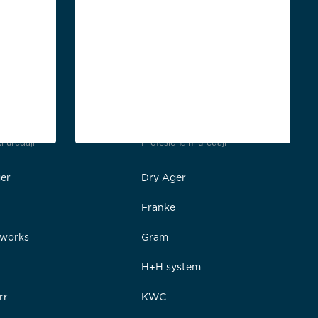
i uređaji
Profesionalni uređaji
er
Dry Ager
Franke
rworks
Gram
e
H+H system
rr
KWC