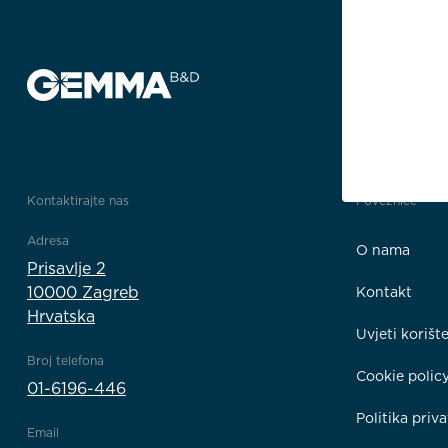
Kontaktirajte nas
Poveznice
Adresa
O nama
Prisavlje 2
10000 Zagreb
Kontakt
Hrvatska
Uvjeti korišt
Broj telefona
Cookie polic
01-6196-446
Politika priva
Email