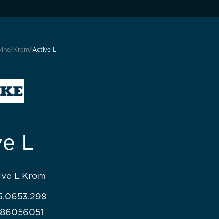
vine
Krom
Active L
ve L
tive L Krom
115.0653.298
986056051