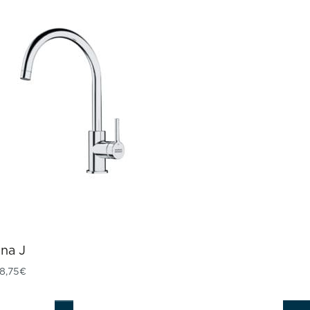
ina J
8,75
€