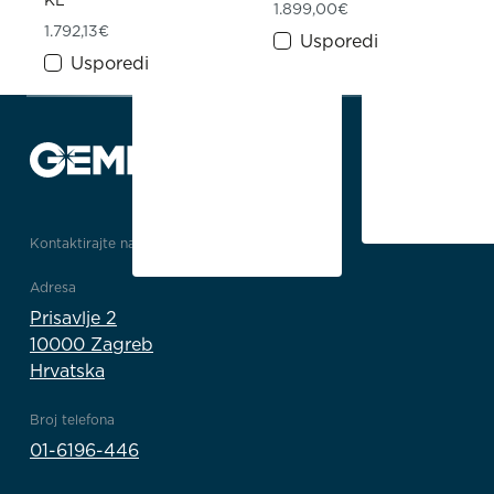
KL
1.899,00
€
1.792,13
€
Usporedi
Usporedi
Kontaktirajte nas
Adresa
Prisavlje 2
10000 Zagreb
Hrvatska
Broj telefona
01-6196-446