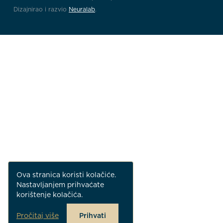
Dizajnirao i razvio
Neuralab
.
Ova stranica koristi kolačiće.
Nastavljanjem prihvaćate
korištenje kolačića.
Pročitaj više
Prihvati