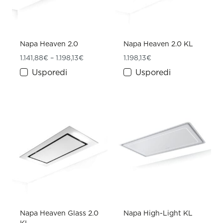
Napa Heaven 2.0
Napa Heaven 2.0 KL
Raspon cijena: od 1.141,88€ do 1.198,13€
1.141,88
€
–
1.198,13
€
1.198,13
€
Usporedi
Usporedi
Napa Heaven Glass 2.0
Napa High-Light KL