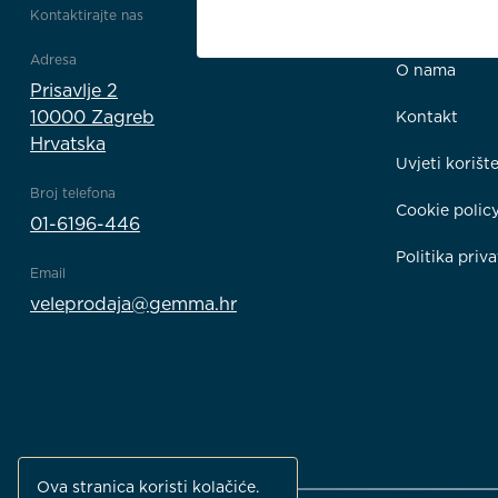
Kontaktirajte nas
Poveznice
Adresa
O nama
Prisavlje 2
10000 Zagreb
Kontakt
Hrvatska
Uvjeti korišt
Broj telefona
Cookie polic
01-6196-446
Politika priva
Email
veleprodaja@gemma.hr
Ova stranica koristi kolačiće.