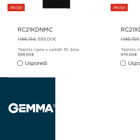
Akcija!
Akcija!
RC21KDNMC
RC21
Izvorna cijena bila je: 1.198,75€.
Trenutna cijena je: 899,00€.
1.198,75
€
899,00
€
1.198,75
€
*Najniža cijena u zadnjih 30 dana
*Najniža c
999,00
€
979,00
€
Usporedi
Uspo