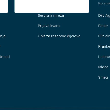
Podrška
Kućansk
Servisna mreža
Dry Ag
Prijava kvara
Faber
enja
Upit za rezervne dijelove
FIM ai
y
Frank
tnosti
Liebhe
Midea
Smeg