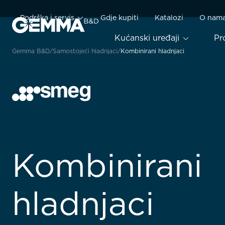
Podrška i servis
Gdje kupiti
Katalozi
O nam
Kućanski uređaji
Pr
Gemma B&D
Samostojeći hladnjaci
Kombinirani hladnjaci
Kombinirani
hladnjaci