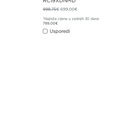
RC19XDNMD
Izvorna cijena bila je: 998,75€.
Trenutna cijena je: 699,0
998,75
€
699,00
€
*Najniža cijena u zadnjih 30 dana
799,00
€
Usporedi