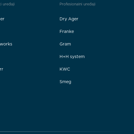
i uređaji
Profesionalni uređaji
er
Dry Ager
Franke
rworks
Gram
e
H+H system
rr
KWC
Smeg