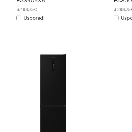
FA3905X6
FA80
3.498,75
€
3.298,75
Usporedi
Uspo