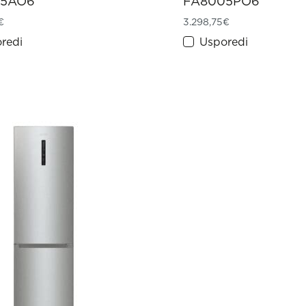
05AO6
FA8005PO6
€
3.298,75
€
redi
Usporedi