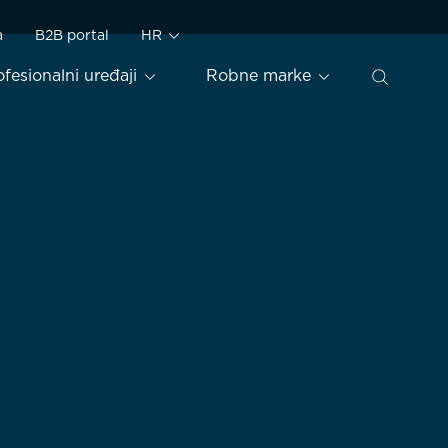
a
B2B portal
HR
ofesionalni uređaji
Robne marke