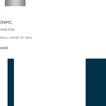
XDNMC
Izvorna cijena bila je: 1.198,75€.
Trenutna cijena je: 849,00€.
849,00
€
ijena u zadnjih 30 dana
redi